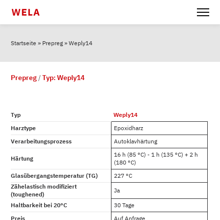
Startseite
»
Prepreg
»
Weply14
Prepreg
/
Typ: Weply14
Typ
Weply14
Harztype
Epoxidharz
Verarbeitungsprozess
Autoklavhärtung
16 h (85 °C) - 1 h (135 °C) + 2 h
Härtung
(180 °C)
Glasübergangstemperatur (TG)
227 °C
Zähelastisch modifiziert
Ja
(toughened)
Haltbarkeit bei 20°C
30 Tage
Preis
Auf Anfrage