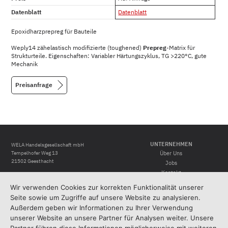
Datenblatt
Datenblatt
Epoxidharzprepreg für Bauteile
Weply14 zähelastisch modifizierte (toughened)
Prepreg
-Matrix für
Strukturteile. Eigenschaften: Variabler Härtungszyklus, TG >220°C, gute
Mechanik
Preisanfrage
UNTERNEHMEN
WELA Handelsgesellschaft mbH
Tempelhofer Weg 13
Über Uns
21502 Geesthacht
Jobs
Kontakt
Route
Wir verwenden Cookies zur korrekten Funktionalität unserer
RECHTLICHES
Tel.
+ 49 (0) 4152 88 24-0
Seite sowie um Zugriffe auf unsere Website zu analysieren.
Impressum
Außerdem geben wir Informationen zu Ihrer Verwendung
Datenschutzerklärung
info@wela-hamburg.de
unserer Website an unsere Partner für Analysen weiter. Unsere
Allgemeine Geschäftsbedingungen
https://wela-hamburg.de