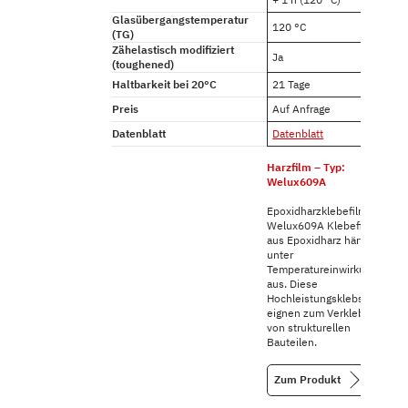
Glasübergangstemperatur
120 °C
(TG)
Zähelastisch modifiziert
Ja
(toughened)
Haltbarkeit bei 20°C
21 Tage
Preis
Auf Anfrage
Datenblatt
Datenblatt
Harzfilm – Typ:
Welux609A
Epoxidharzklebefilm
Welux609A Klebefilm
aus Epoxidharz härten
unter
Temperatureinwirkung
aus. Diese
Hochleistungsklebstoffe
eignen zum Verkleben
von strukturellen
Bauteilen.
Zum Produkt