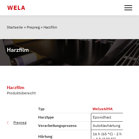
Startseite
»
Prepreg
»
Harzfilm
Harzfilm
Harzfilm
Produktübersicht
Typ
Welux609A
Harztype
Epoxidharz
Prepreg
Verarbeitungsprozess
Autoklavhärtung
16 h (65 °C) - 2 h (100 °C)
Härtung
+ 1 h (120 °C)